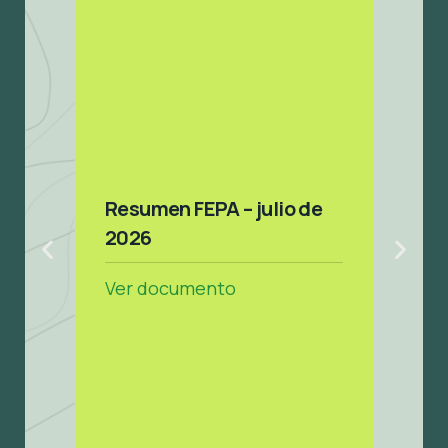
Bala
Resumen FEPA – julio de
mens
2026
Asoc
(ton
Ver documento
Ver 