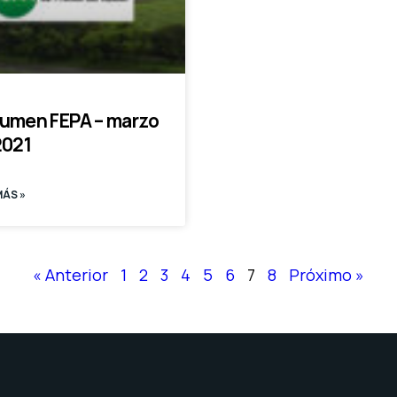
umen FEPA – marzo
2021
MÁS »
« Anterior
1
2
3
4
5
6
7
8
Próximo »