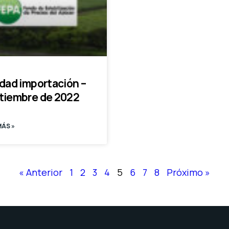
idad importación –
tiembre de 2022
MÁS »
« Anterior
1
2
3
4
5
6
7
8
Próximo »