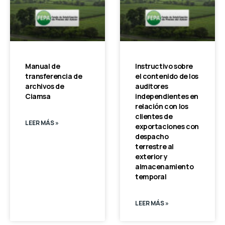
Manual de
Instructivo sobre
transferencia de
el contenido de los
archivos de
auditores
Ciamsa
independientes en
relación con los
clientes de
LEER MÁS »
exportaciones con
despacho
terrestre al
exterior y
almacenamiento
temporal
LEER MÁS »