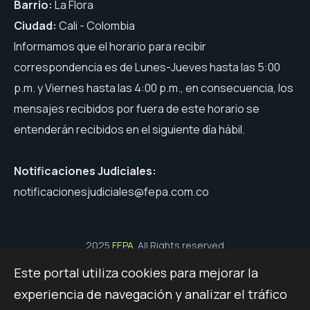
Barrio:
La Flora
Ciudad:
Cali - Colombia
Informamos que el horario para recibir
correspondencia es de Lunes-Jueves hasta las 5:00
p.m. y Viernes hasta las 4:00 p.m., en consecuencia, los
mensajes recibidos por fuera de este horario se
entenderán recibidos en el siguiente día hábil.
Notificaciones Judiciales:
notificacionesjudiciales@fepa.com.co
2025
FEPA
. All Rights reserved
Este portal utiliza cookies para mejorar la
Políticas de Seguridad, Términos y Condiciones de Uso
experiencia de navegación y analizar el tráfico
Mapa del Sitio