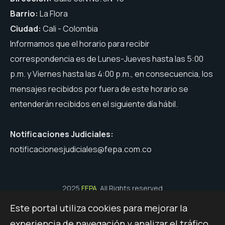
Barrio:
La Flora
Ciudad:
Cali - Colombia
Informamos que el horario para recibir
correspondencia es de Lunes-Jueves hasta las 5:00
p.m. y Viernes hasta las 4:00 p.m., en consecuencia, los
mensajes recibidos por fuera de este horario se
entenderán recibidos en el siguiente día hábil.
Notificaciones Judiciales:
notificacionesjudiciales@fepa.com.co
2025
FEPA
. All Rights reserved
Este portal utiliza cookies para mejorar la
Políticas de Seguridad, Términos y Condiciones de Uso
experiencia de navegación y analizar el tráfico
Mapa del Sitio