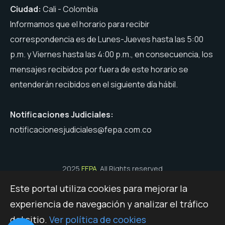
Ciudad:
Cali - Colombia
Informamos que el horario para recibir
correspondencia es de Lunes-Jueves hasta las 5:00
p.m. y Viernes hasta las 4:00 p.m., en consecuencia, los
mensajes recibidos por fuera de este horario se
entenderán recibidos en el siguiente día hábil.
Notificaciones Judiciales:
notificacionesjudiciales@fepa.com.co
2025
FEPA
. All Rights reserved
Este portal utiliza cookies para mejorar la
Políticas de Seguridad, Términos y Condiciones de Uso
experiencia de navegación y analizar el tráfico
Mapa del Sitio
del sitio.
Ver política de cookies