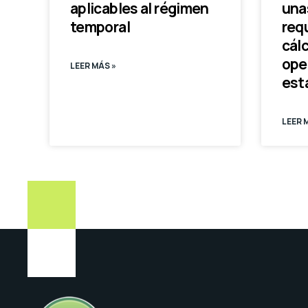
aplicables al régimen
una
temporal
requ
cálc
ope
LEER MÁS »
est
LEER 