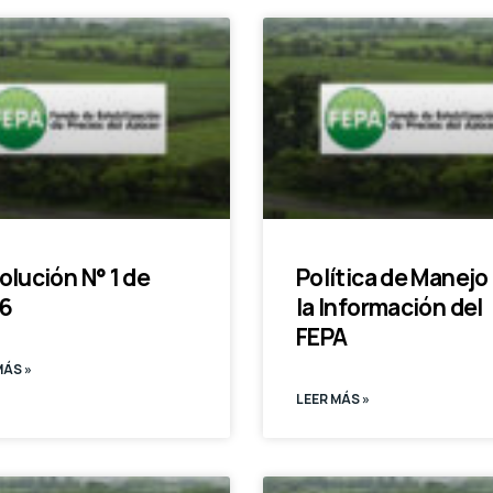
olución N° 1 de
Política de Manejo
6
la Información del
FEPA
MÁS »
LEER MÁS »