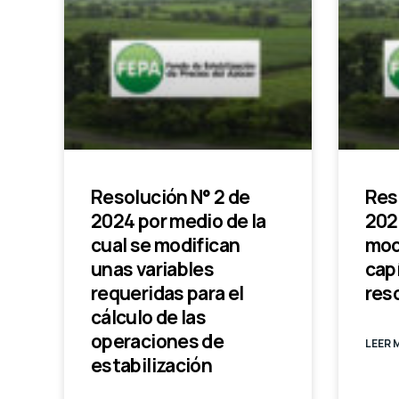
Resolución N° 2 de
Res
2024 por medio de la
2024
cual se modifican
mod
unas variables
capí
requeridas para el
reso
cálculo de las
operaciones de
LEER 
estabilización