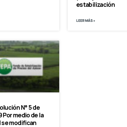
estabilización
LEER MÁS »
olución N° 5 de
 Por medio de la
l se modifican