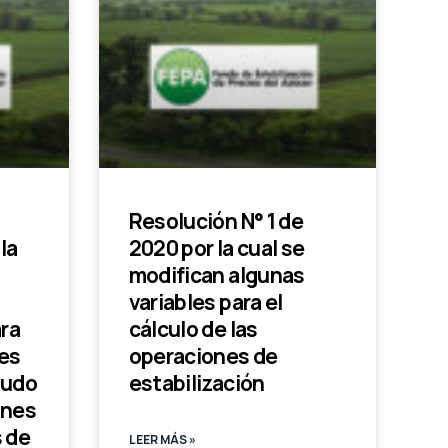
Resolución N° 1 de
la
2020 por la cual se
s
modifican algunas
variables para el
ra
cálculo de las
nes
operaciones de
audo
estabilización
ones
 de
LEER MÁS »