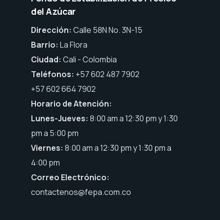
del Azúcar
Dirección:
Calle 58N No. 3N-15
Barrio:
La Flora
Ciudad:
Cali - Colombia
Teléfonos:
+57 602 487 7902
+57 602 664 7902
Horario de Atención:
Lunes-Jueves:
8:00 am a 12:30 pm y 1:30
pm a 5:00 pm
Viernes:
8:00 am a 12:30 pm y 1:30 pm a
4:00 pm
Correo Electrónico:
contactenos@fepa.com.co