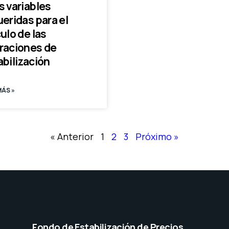
s variables
eridas para el
ulo de las
raciones de
abilización
MÁS »
« Anterior
1
2
3
Próximo »
Fondo de Estabilización de Precios